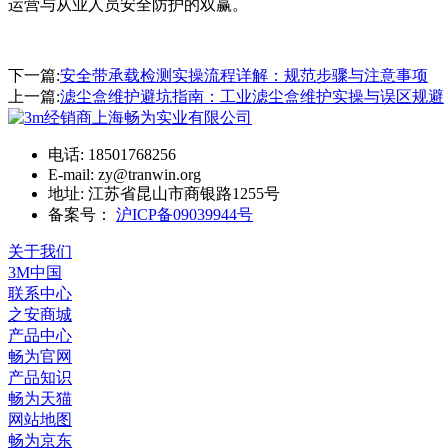
运营与从业人员安全防护的双赢。
下一篇:
安全带承载检测实操流程详解：规范步骤与注意事项
上一篇:
滤尘盒维护避坑指南：工业滤尘盒维护实操与误区规避
电话: 18501768256
E-mail: zy@tranwin.org
地址: 江苏省昆山市商银路1255号
备案号：
沪ICP备09039944号
关于我们
3M中国
联系中心
之安商城
产品中心
畅为官网
产品知识
畅为天猫
网站地图
畅为京东