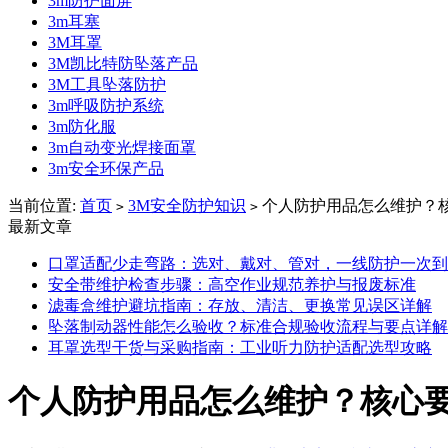
3m防护面屏
3m耳塞
3M耳罩
3M凯比特防坠落产品
3M工具坠落防护
3m呼吸防护系统
3m防化服
3m自动变光焊接面罩
3m安全环保产品
当前位置:
首页
3M安全防护知识
个人防护用品怎么维护？
>
>
最新文章
口罩适配少走弯路：选对、戴对、管对，一线防护一次到
安全带维护检查步骤：高空作业规范养护与报废标准
滤毒盒维护避坑指南：存放、清洁、更换常见误区详解
坠落制动器性能怎么验收？标准合规验收流程与要点详解
耳罩选型干货与采购指南：工业听力防护适配选型攻略
个人防护用品怎么维护？核心要