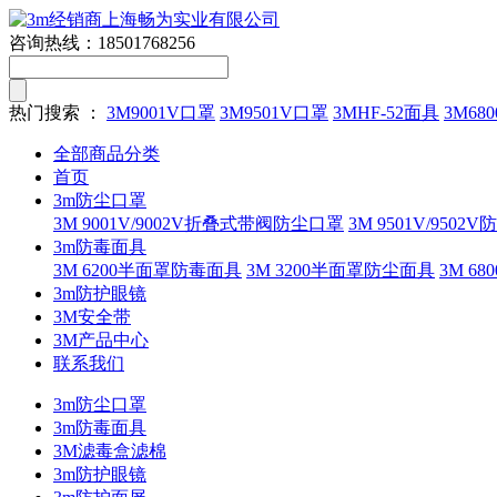
咨询热线：
18501768256
热门搜索 ：
3M9001V口罩
3M9501V口罩
3MHF-52面具
3M680
全部商品分类
首页
3m防尘口罩
3M 9001V/9002V折叠式带阀防尘口罩
3M 9501V/9502
3m防毒面具
3M 6200半面罩防毒面具
3M 3200半面罩防尘面具
3M 
3m防护眼镜
3M安全带
3M产品中心
联系我们
3m防尘口罩
3m防毒面具
3M滤毒盒滤棉
3m防护眼镜