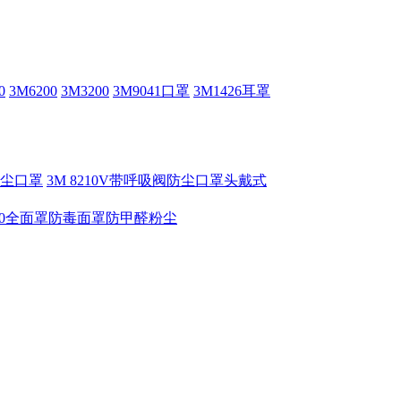
0
3M6200
3M3200
3M9041口罩
3M1426耳罩
V防尘口罩
3M 8210V带呼吸阀防尘口罩头戴式
6800全面罩防毒面罩防甲醛粉尘