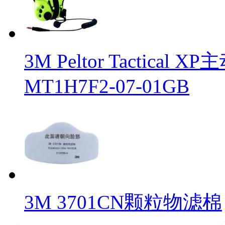
3M Peltor Tacti
MT1H7F2-07-01GB
3M 3701CN颗粒物滤棉