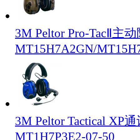
3M Peltor Pro-Ta
MT15H7A2GN/MT15H
3M Peltor Tactical 
MT1H7P3E2-07-50