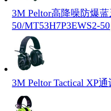
3M Peltor高降噪防爆
50/MT53H7P3EWS2-50
3M Peltor Tactical 