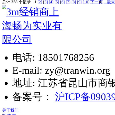
总计
358
个记录
1
[2]
[3]
[4]
[5]
[6]
[7]
[8]
[9]
[10]
下一页
...最
电话: 18501768256
E-mail: zy@tranwin.org
地址: 江苏省昆山市商银
备案号：
沪ICP备0903
关于我们