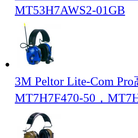
MT53H7AWS2-01GB
3M Peltor Lite-C
MT7H7F470-50，MT7H